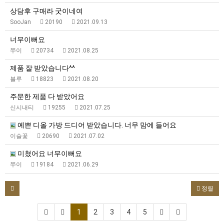
상담후 구매라 굿이네여
SooJan
20190
2021.09.13
너무이뻐요
쭈이
20734
2021.08.25
제품 잘 받았습니다^^
블루
18823
2021.08.20
주문한 제품 다 받았어요
신시내티
19255
2021.07.25
예쁜 디올 가방 드디어 받았습니다. 너무 맘에 들어요
이슬꽃
20690
2021.07.02
미쳤어요 너무이뻐요
쭈이
19184
2021.06.29
정렬
1
2
3
4
5