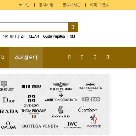
로그인
공지사항
문의게시판
카톡1:1문의
데이토나
ZF
CLEAN
Oyster Perpetual
GM
|
|
|
|
AR
GMT-Master
PPF
BT
VS
|
|
|
|
|
TC
스페셜오더