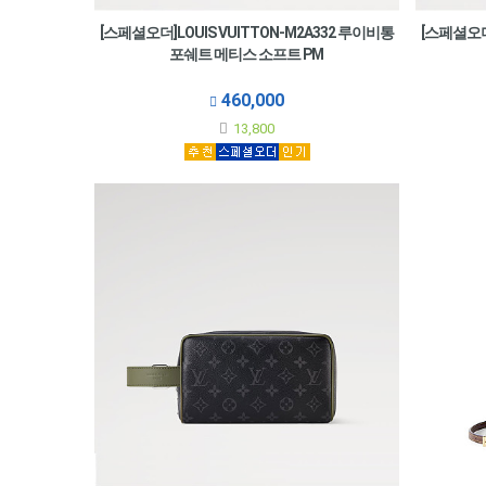
[스페셜오더]LOUIS VUITTON-M2A332 루이비통
[스페셜오더]
포쉐트 메티스 소프트 PM
460,000
13,800