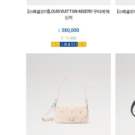
[스페셜오더]LOUIS VUITTON-M28781 꾸리에 메
[스페셜오더]
신저
380,000
11,400