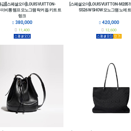
특급][스페셜오더]LOUIS VUITTON-
[스페셜오더]LOUIS VUITTON-M285
 루이비통 템프 모노그램 락커 돕 키트 트
SS26 W SHOW 모노그램 노에 
렁크
380,000
420,000
11,400
12,600