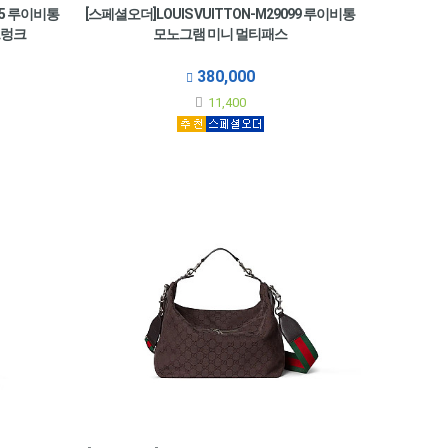
15 루이비통
[스페셜오더]LOUIS VUITTON-M29099 루이비통
트렁크
모노그램 미니 멀티패스
380,000
11,400