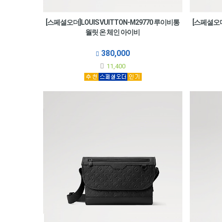
[스페셜오더]LOUIS VUITTON-M29770 루이비통
[스페셜오더]
월릿 온 체인 아이비
380,000
11,400