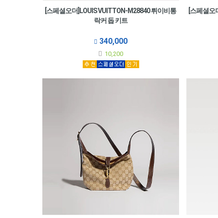
[스페셜오더]LOUIS VUITTON-M28840 뤼이비통
[스페셜오더]
락커 돕 키트
340,000
10,200