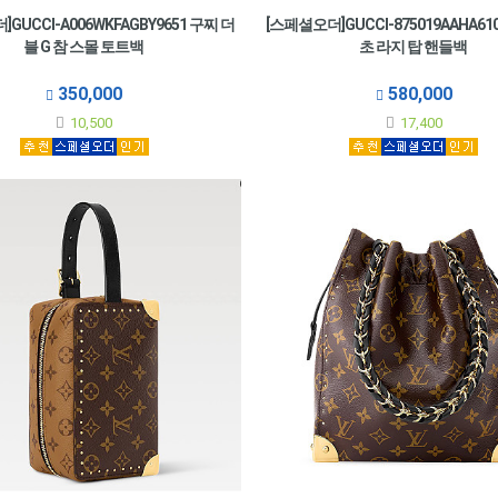
GUCCI-A006WKFAGBY9651 구찌 더
[스페셜오더]GUCCI-875019AAHA61
블 G 참 스몰 토트백
초 라지 탑 핸들백
350,000
580,000
10,500
17,400