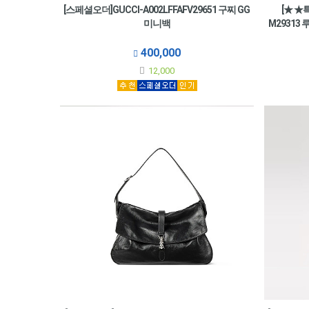
[스페셜오더]GUCCI-‎A002LFFAFV29651 구찌 GG
[★ ★
미니백
M29313
400,000
12,000