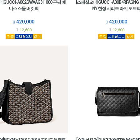
GUCCI-A002GWAAG3I1000 구찌 베
[스페셜오더]GUCCI-A00B4RFAGNG
니스 스몰 버킷백
NY 한정 시리즈 라지 토트
420,000
420,000
12,600
12,600
]GOYAD-TY01CG01P 고야드 뮤제트
[스페셜오더]GUCCI-850235AAFOM