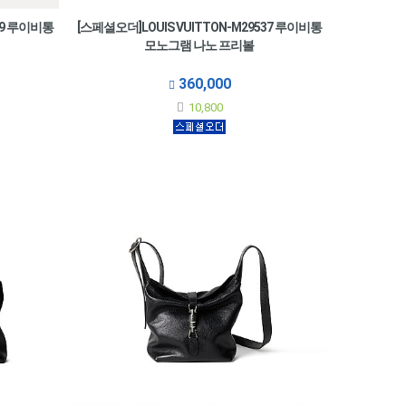
09 루이비통
[스페셜오더]LOUIS VUITTON-M29537 루이비통
모노그램 나노 프리볼
360,000
10,800