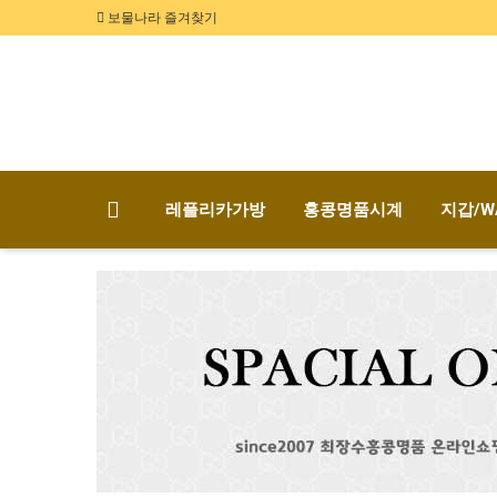
보물나라 즐겨찾기
레플리카가방
홍콩명품시계
지갑/W