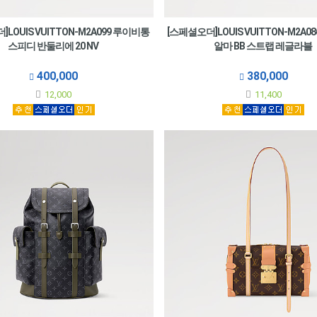
LOUIS VUITTON-M2A099 루이비통
[스페셜오더]LOUIS VUITTON-M2A0
스피디 반둘리에 20 NV
알마 BB 스트랩 레글라블
400,000
380,000
12,000
11,400