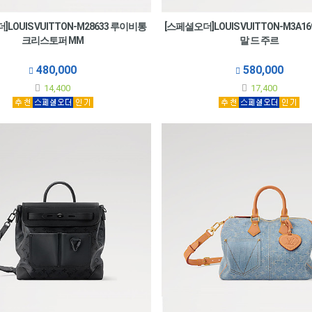
LOUIS VUITTON-M28633 루이비통
[스페셜오더]LOUIS VUITTON-M3A1
크리스토퍼 MM
말 드 주르
480,000
580,000
14,400
17,400