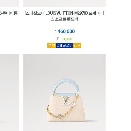
86 루이비통
[스페셜오더]LOUIS VUITTON-M29783 포셰 메티
스 소프트 핸드백
460,000
13,800