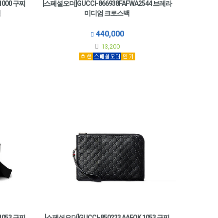
1000 구찌
[스페셜오더]GUCCI-866938FAFWA2544 브레라
백
미디엄 크로스백
440,000
13,200
1053 구찌
[스페셜오더]GUCCI-850223 AAFOK 1053 구찌