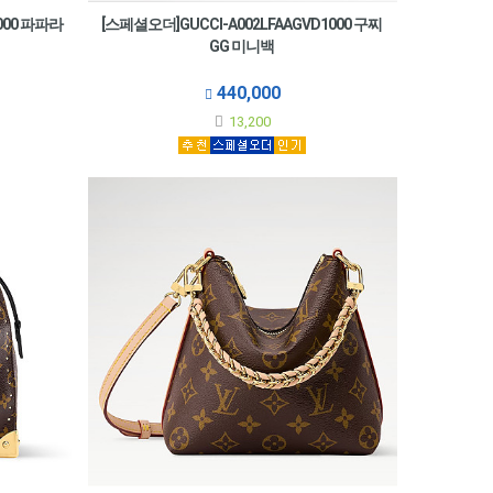
000 파파라
[스페셜오더]GUCCI-A002LFAAGVD1000 구찌
GG 미니백
440,000
13,200