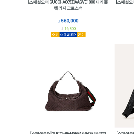
[스페셜오더]GUCCI-A005ZIAAGVE1000 재키 플
[스페셜오더]
랩 라지 크로스백
560,000
16,800
[스페셜오더]GUCCI-864485FAFWA2544 구찌
[스페셜오더