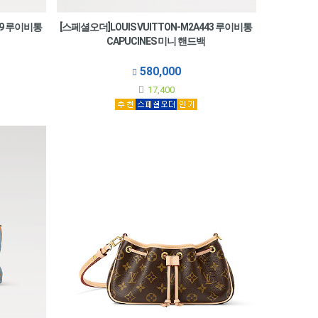
69 루이비통
[스페셜오더]LOUIS VUITTON-M2A443 루이비통
CAPUCINES 미니 핸드백
580,000
17,400