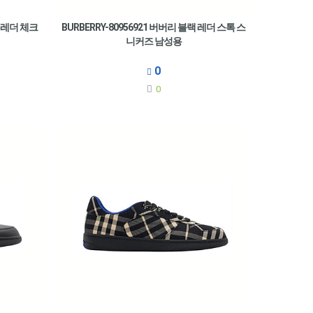
트 레더 체크
BURBERRY-80956921 버버리 블랙 레더 스톡 스
니커즈 남성용
0
0