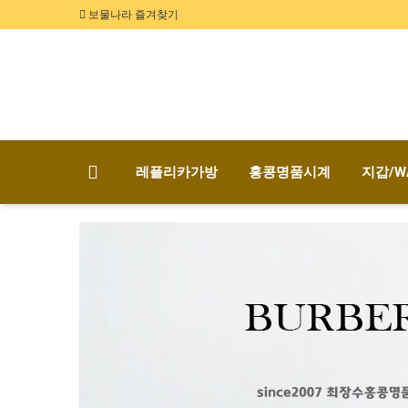
보물나라 즐겨찾기
레플리카가방
홍콩명품시계
지갑/W