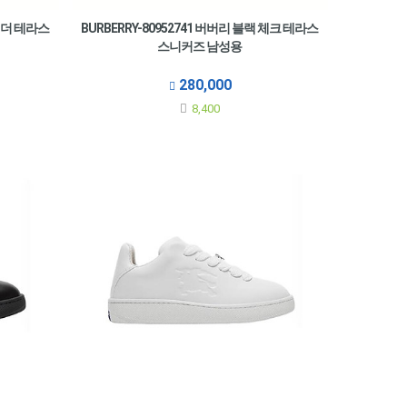
 레더 테라스
BURBERRY-80952741 버버리 블랙 체크 테라스
스니커즈 남성용
280,000
8,400