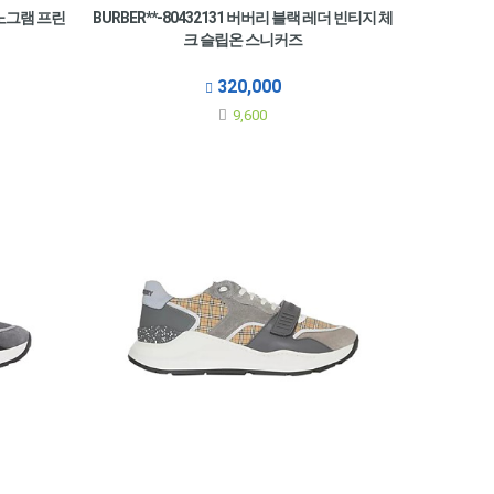
모노그램 프린
BURBER**-80432131 버버리 블랙 레더 빈티지 체
크 슬립온 스니커즈
320,000
9,600