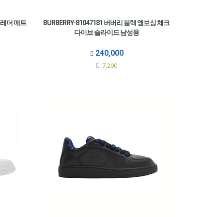
트 레더 매트
BURBERRY-81047181 버버리 블랙 엠보싱 체크
다이브 슬라이드 남성용
240,000
7,200