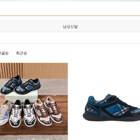
남성신발
댓글순
최근순