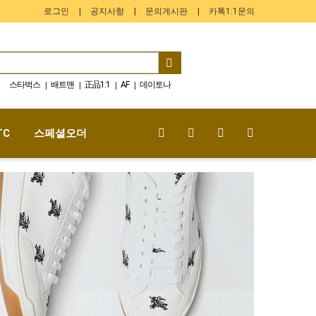
로그인
공지사항
문의게시판
카톡1:1문의
스타벅스
배트맨
正品1:1
AF
데이토나
|
|
|
|
팬더
루트비어
로열 오크
LE 5 À 7
스머프
|
|
|
|
|
TC
스페셜오더