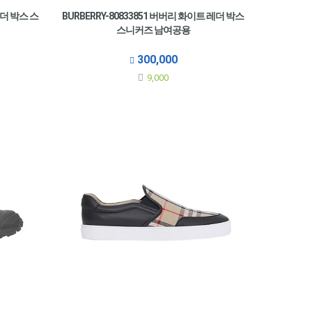
레더 박스 스
BURBERRY-80833851 버버리 화이트 레더 박스
스니커즈 남여공용
300,000
9,000