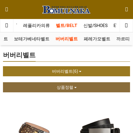
WALLET
레플리카의류
벨트/BELT
신발/SHOES
ETC
스
벨트
보테가베네타벨트
버버리벨트
페레가모벨트
까르띠
버버리벨트
버버리벨트(6)
상품정렬