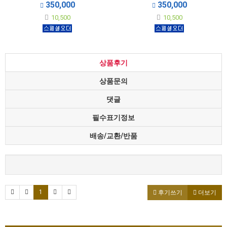
숄더 백
더 백
350,000
350,000
-正品과 동일한 가죽과 금속 악세사리를
-正品과 동일한 가죽과 금속 악세사리를
10,500
10,500
사용하여 제작한 완벽재현 상품입니다.
사용하여 제작한 완벽재현 상품입니다.
상품후기
상품문의
댓글
필수표기정보
배송/교환/반품
1
후기쓰기
더보기