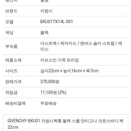
원산지
홍콩
브랜드
지방시
모델
BKU01TK14L-001
색상
블랙
더스트백 / 케어카드 / 캔버스 숄더 스트랩 / 케
부속품
이스
제품소재
카프스킨 가죽 트리밍
사이즈
길이22cm × 높이16cm × 폭7cm
판매가격
370,000원
적립금
11,100원 (3%)
배송비결제
무료배송
GIVENCHY-BKU01 지방시짝퉁 블랙 스몰 안티고나 크로스바디 백
22cm