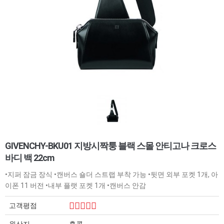
GIVENCHY-BKU01 지방시짝퉁 블랙 스몰 안티고나 크로스
바디 백 22cm
•지퍼 잠금 장식 •캔버스 숄더 스트랩 부착 가능 •뒷면 외부 포켓 1개, 아
이폰 11 버전 •내부 플랫 포켓 1개 •캔버스 안감
고객평점