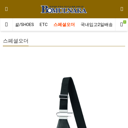
1
LT
신발/SHOES
ETC
스페셜오더
국내입고2일배송
클러
스페셜오더