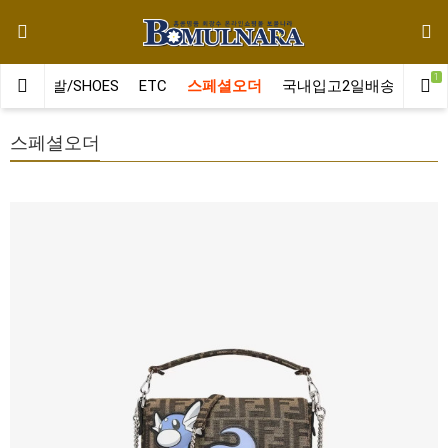
1
LT
신발/SHOES
ETC
스페셜오더
국내입고2일배송
클러
스페셜오더