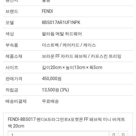
원산지
홍콩
브랜드
FENDI
모델
8BS017AR1UF1NPK
색상
팔라듐 메탈 하드웨어
부속품
더스트백 / 케어카드 / 케이스
제품소재
브라운 FF 자카드 패브릭 / 카프스킨 트리밍
사이즈
길이20cm × 높이13cm × 폭5cm
판매가격
450,000원
적립금
13,500원 (3%)
배송비결제
무료배송
FENDI-8BS017 펜디x프라그먼트x포켓몬 FF 패브릭 미니 바게트
백 20cm