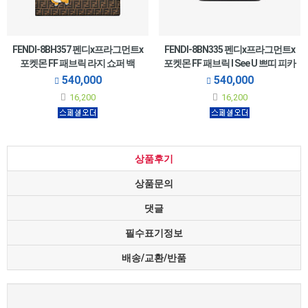
FENDI-8BH357 펜디x프라그먼트x
FENDI-8BN335 펜디x프라그먼트x
포켓몬 FF 패브릭 라지 쇼퍼 백
포켓몬 FF 패브릭 I See U 쁘띠 피카
41cm
부 토트백 20cm
540,000
540,000
•正品과 동일한 가죽과 금속 악세사리를
•正品과 동일한 가죽과 금속 악세사리를
16,200
16,200
사용하여 제작한 완벽재현 상품입니다.
사용하여 제작한 완벽재현 상품입니다.
상품후기
상품문의
댓글
필수표기정보
배송/교환/반품