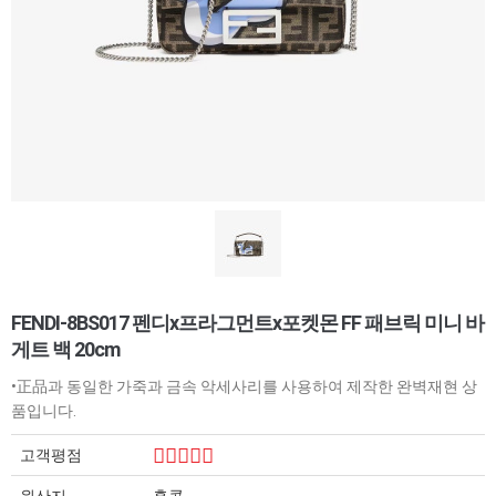
FENDI-8BS017 펜디x프라그먼트x포켓몬 FF 패브릭 미니 바
게트 백 20cm
•正品과 동일한 가죽과 금속 악세사리를 사용하여 제작한 완벽재현 상
품입니다.
고객평점