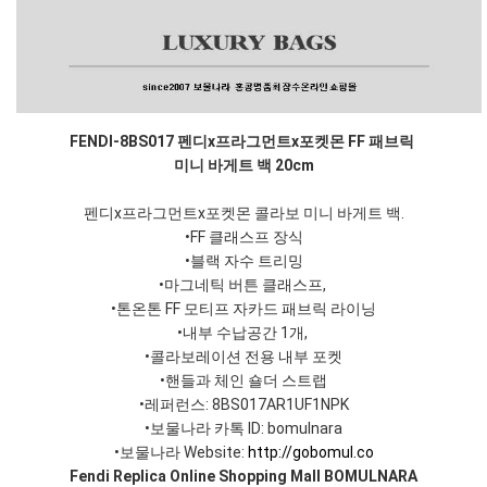
FENDI-8BS017 펜디x프라그먼트x포켓몬 FF 패브릭
미니 바게트 백 20cm
펜디x프라그먼트x포켓몬 콜라보 미니 바게트 백.
•FF 클래스프 장식
•블랙 자수 트리밍
•마그네틱 버튼 클래스프,
•톤온톤 FF 모티프 자카드 패브릭 라이닝
•내부 수납공간 1개,
•콜라보레이션 전용 내부 포켓
•핸들과 체인 숄더 스트랩
•레퍼런스: 8BS017AR1UF1NPK
•보물나라 카톡 ID: bomulnara
•보물나라 Website:
http://gobomul.co
Fendi Replica Online Shopping Mall BOMULNARA