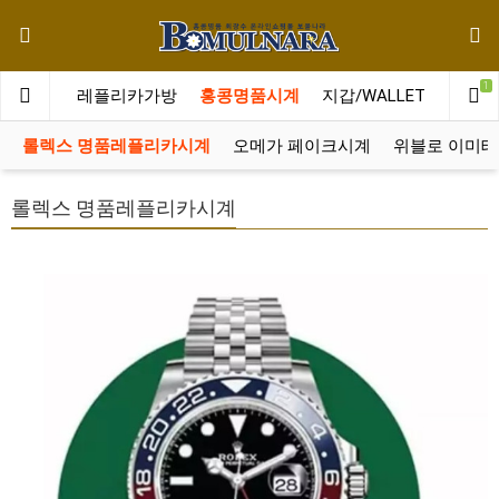
1
메인
레플리카가방
홍콩명품시계
지갑/WALLET
레플리
롤렉스 명품레플리카시계
오메가 페이크시계
위블로 이미테
롤렉스 명품레플리카시계