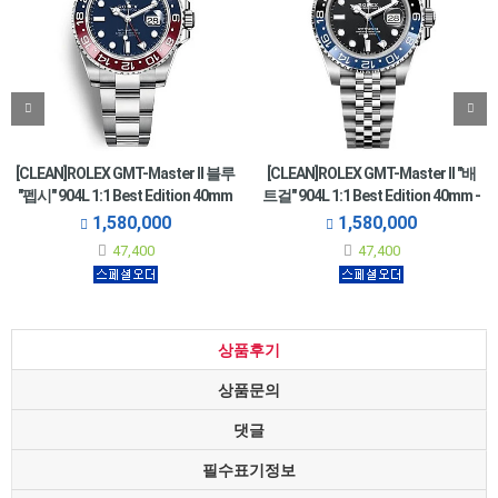
[CLEAN]ROLEX GMT-Master II 블루
[CLEAN]ROLEX GMT-Master II "배
"펩시" 904L 1:1 Best Edition 40mm
트걸" 904L 1:1 Best Edition 40mm -
- 126719BLRO-0003
126710BLNR-0002
1,580,000
1,580,000
•Ref. 126719BLRO-0003
•正品과 동일 조작 방식
47,400
47,400
상품후기
상품문의
댓글
필수표기정보