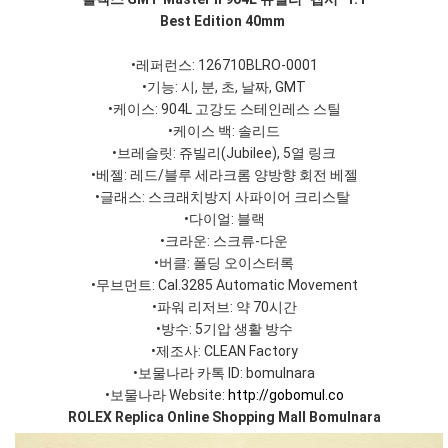
Best Edition 40mm
•레퍼런스: 126710BLRO-0001
•기능: 시, 분, 초, 날짜, GMT
•케이스: 904L 고강도 스테인레스 스틸
•케이스 백:
솔리드
•
브레슬릿:
쥬빌리(Jubilee), 5열 링크
•베젤: 레드/블루 세라크롬 양방향 회전 베젤
•글래스: 스크래치방지 사파이어 크리스탈
•다이얼: 블랙
•크라운: 스크류-다운
•버클: 폴딩 오이스터록
•무브먼트: Cal.3285 Automatic Movement
•파워 리저브: 약 70시간
•방수: 5기압 생활 방수
•제조사: CLEAN Factory
•보물나라 카톡 ID: bomulnara
•보물나라 Website:
http://gobomul.co
ROLEX Replica Online Shopping Mall Bomulnara