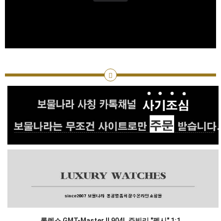
롤렉스 GMT-Master II 904L 쥬빌리 "펩시" 1:1