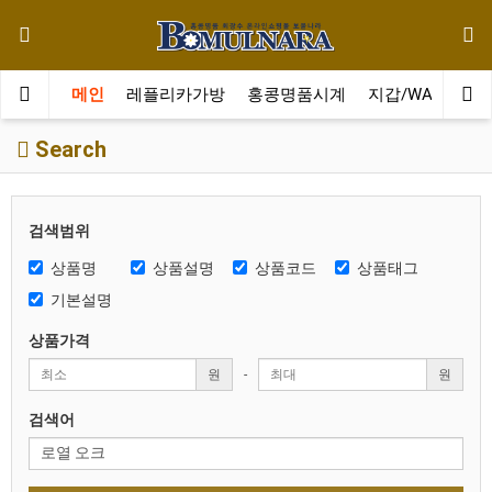
메인
레플리카가방
홍콩명품시계
지갑/WALLET
Search
검색범위
상품명
상품설명
상품코드
상품태그
기본설명
상품가격
원
-
원
검색어