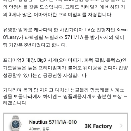
의 안정세를 찾은 모습
입니다.
그래도 리테일가에 비하면
거
의 3배나 많은, 어마어마한 프리미엄피를 자랑합니다.
유명한 일화로 캐나다의 한 사업가이자 TV쇼
진행자인 Kevin
O'Leary가 파텍필립 노틸러스
5711/1A 를 받기까지의 웨이
팅 기간은 8년이
었다고 합니다.
프리미엄3 대장, Big3 시계
(오데마피게,
파텍 필립, 롤렉스)인
기모델들은 높은 프리
미엄피가 붙어도 웨이팅을 견뎌야 입양
성공할수 있다는건 공공연한 사실입니다.
기다리며 몸과 맘 지치고 다치신
성골들께 명품레플 시계쇼
핑몰 보물나라에서
하이엔드 명품레플시계로 충분한 보상 드
리
겠습니다.