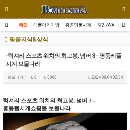
메인
레플리카가방
홍콩명품시계
지갑/WALLET
명품지식&상식
-럭셔리 스포츠 워치의 최고봉, 넘버 3 - 명품레플
시계 보물나라
보물나라
0
6960
2024.08.04 02:34
ㅡ
럭셔리 스포츠 워치의 최고봉,
넘버 3
-
홍콩렙시계쇼핑몰
보물나라