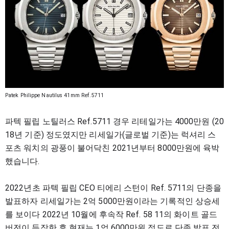
Patek Philippe Nautilus 41mm Ref.5711
파텍 필립 노틸러스 Ref.5711 경우 리테일
가는 4000만원 (20
18년 기준) 정도였지만
리세일가(글로벌 기준)는 럭셔리 스
포츠 워
치의 광풍이 불어닥친 2021년부터 8000만
원에 육박
했습니다.
2022년초 파텍 필립 CEO 티에리 스턴이 Ref.
5711의 단종을
발표하자 리세일가는 2억 5
000만원이라는 기록적인 상승세
를 보이다
2022년 10월에 후속작 Ref. 58
11
의 화이트
골드
버전이 등장한 후 현재는 1억 6000만원
정도로 단종 발표 전