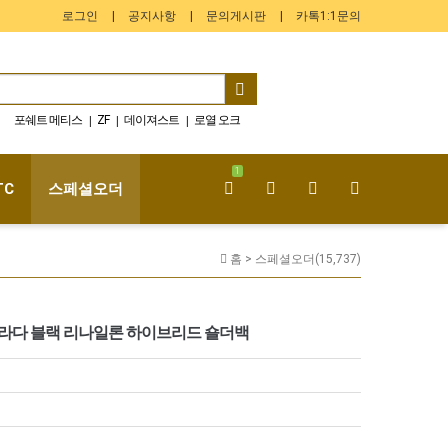
로그인
공지사항
문의게시판
카톡1:1문의
포쉐트 메티스
ZF
데이져스트
로열 오크
|
|
|
NOOB
노틸러스
데이토나
JVS
VS
|
|
|
|
|
GMT-Master
|
1
TC
스페셜오더
홈 >
스페셜오더(15,737)
2 프라다 블랙 리나일론 하이브리드 숄더백