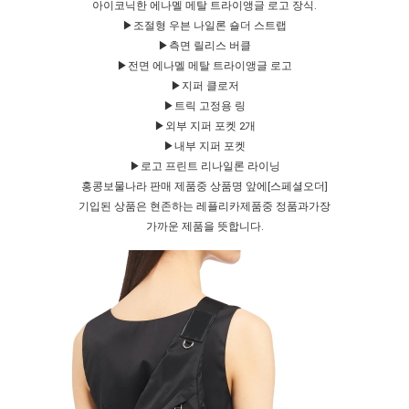
아이코닉한 에나멜 메탈 트라이앵글 로고 장식.
▶조절형 우븐 나일론 숄더 스트랩
▶측면 릴리스 버클
▶전면 에나멜 메탈 트라이앵글 로고
▶지퍼 클로저
▶트릭 고정용 링
▶외부 지퍼 포켓 2개
▶내부 지퍼 포켓
▶로고 프린트 리나일론 라이닝
홍콩보물나라 판매 제품중 상품명 앞에[스페셜오더]
기입된 상품은 현존하는 레플리카제품중 정품과가장
가까운 제품을 뜻합니다.