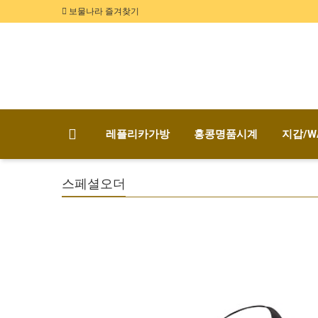
보물나라 즐겨찾기
레플리카가방
홍콩명품시계
지갑/W
스페셜오더