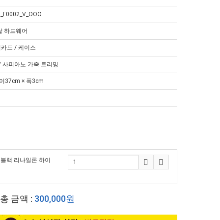
_F0002_V_OOO
메탈 하드웨어
어카드 / 케이스
/ 사피아노 가죽 트리밍
이37cm × 폭3cm
다 블랙 리나일론 하이
총 금액 :
300,000원