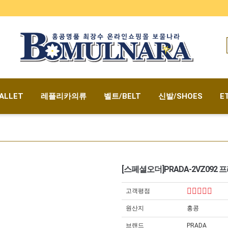
ALLET
레플리카의류
벨트/BELT
신발/SHOES
E
[스페셜오더]PRADA-2VZ09
고객평점
원산지
홍콩
브랜드
PRADA