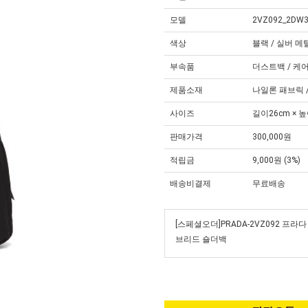
모델
2VZ092_2DW3
색상
블랙 / 실버 
부속품
더스트백 / 케
제품소재
나일론 패브릭 
사이즈
길이26cm × 높
판매가격
300,000원
적립금
9,000원 (3%)
배송비결제
무료배송
[스페셜오더]PRADA-2VZ092 프라
브리드 숄더백