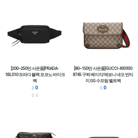
[200~250만 사은품]PRADA-
[80~150만 사은품]GUCCI-493930
1BL010 프라다 블랙 포코노 바이크
8745 구찌 베이지/에보니 네오 빈티
백
지 GG 수프림 벨트백
0
0
0