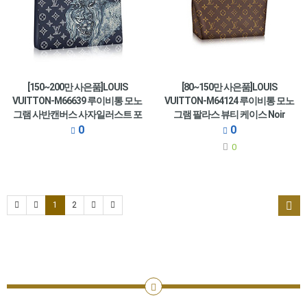
[150~200만 사은품]LOUIS
[80~150만 사은품]LOUIS
VUITTON-M66639 루이비통 모노
VUITTON-M64124 루이비통 모노
그램 사반캔버스 사자일러스트 포
그램 팔라스 뷰티 케이스 Noir
쉐트 보야주 MM
0
0
0
1
2