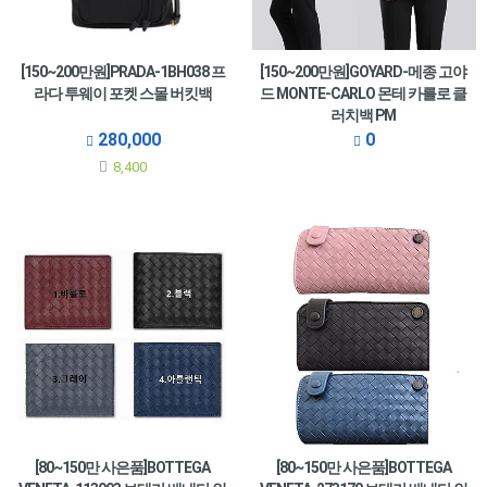
[150~200만원]PRADA-1BH038 프
[150~200만원]GOYARD-메종 고야
라다 투웨이 포켓 스몰 버킷백
드 MONTE-CARLO 몬테 카를로 클
러치백 PM
280,000
0
8,400
[80~150만 사은품]BOTTEGA
[80~150만 사은품]BOTTEGA