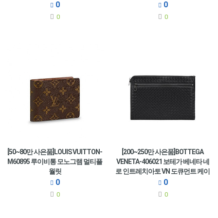
0
0
0
0
[50~80만 사은품]LOUIS VUITTON-
[200~250만 사은품]BOTTEGA
M60895 루이비통 모노그램 멀티플
VENETA-406021 보테가 베네타 네
월릿
로 인트레치아토 VN 도큐먼트 케이
스
0
0
0
0