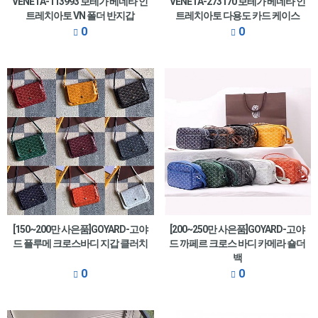
VENETA-113993 보테가 베네타 인
VENETA-273170 보테가 베네타 인
트레치아토 VN 폴더 반지갑
트레치아토 다용도 카드 케이스
0
0
[150~200만 사은품]GOYARD-고야
[200~250만 사은품]GOYARD-고야
드 플루메 크로스바디 지갑 클러치
드 까페르 크로스 바디 카메라 숄더
백
0
0