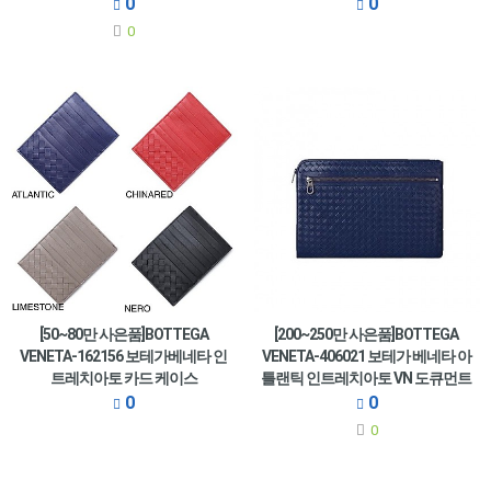
0
0
0
[50~80만 사은품]BOTTEGA
[200~250만 사은품]BOTTEGA
VENETA-162156 보테가베네타 인
VENETA-406021 보테가 베네타 아
트레치아토 카드 케이스
틀랜틱 인트레치아토 VN 도큐먼트
케이스
0
0
0