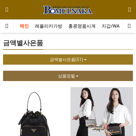
메인
레플리카가방
홍콩명품시계
지갑/WALLET
금액별사은품
금액별사은품(51)
상품정렬