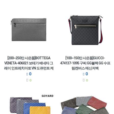
[200~250만 사은품]BOTTEGA
[100~150만 사은품]GUCCI-
VENETA-406021 보테가 베네타 그
474137-1095 구찌 GG블랙 GG 수프
레이 인트레치아토 VN 도큐먼트 케
림캔버스 메신저백
이스
0
0
0
0