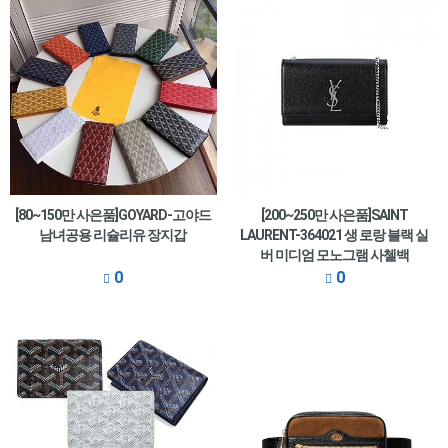
[80~150만 사은품]GOYARD-고야드
[200~250만 사은품]SAINT
남녀공용 리슐리유 장지갑
LAURENT-364021 생 로랑 블랙 실
버 미디엄 모노그램 사첼백
0
0