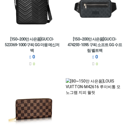
[150~200만 사은품]GUCCI-
[150~200만 사은품]GUCCI-
523369-1000 구찌 GG 마몽 메신저
474293-1095 구찌 소프트 GG 수프
백
림 벨트백
0
0
0
0