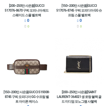
[200~250만 사은품]GUCCI
[150~200만 사은품]GUCCI
517076-8670 구찌 오피니아 레드
517076-8745 구찌 오피디아 GG 슈
스웨이드 스몰 벨트백
프림 스몰 벨트백
0
0
0
0
[150~200만 사은품GUCCI 519308-
[200~250만 사은품]SAINT
8745 구찌 오피디아 GG 수프림 벨
LAURENT-364021 생 로랑 블랙 골
트 아이폰 케이스
드 미디엄 모노그램 사첼백