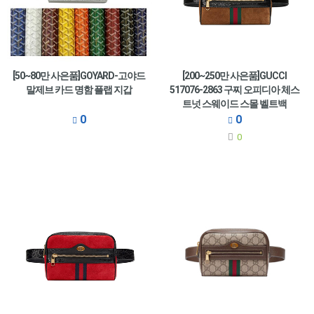
[50~80만 사은품]GOYARD-고야드
[200~250만 사은품]GUCCI
말제브 카드 명함 플랩 지갑
517076-2863 구찌 오피디아 체스
트넛 스웨이드 스몰 벨트백
0
0
0