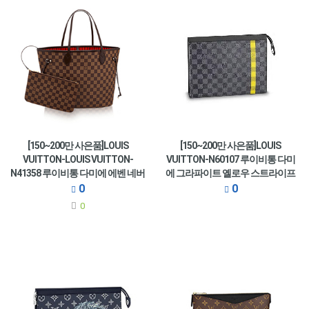
[150~200만 사은품]LOUIS
[150~200만 사은품]LOUIS
VUITTON-LOUIS VUITTON-
VUITTON-N60107 루이비통 다미
N41358 루이비통 다미에 에벤 네버
에 그라파이트 옐로우 스트라이프
풀 MM
포쉐트 보야주 MM
0
0
0